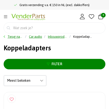
Gratis verzending v.a. € 150 in NL (excl. dakkoffers)
0
Terug naar home
Car audio
Inbouwproducten
Koppeladapters
Koppeladapters
FILTER