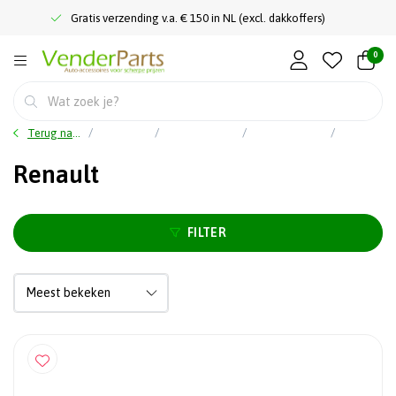
Gratis verzending v.a. € 150 in NL (excl. dakkoffers)
0
Terug naar home
Car audio
Auto speakers
Pasklare / autospecifieke speakers
Renault
Renault
FILTER