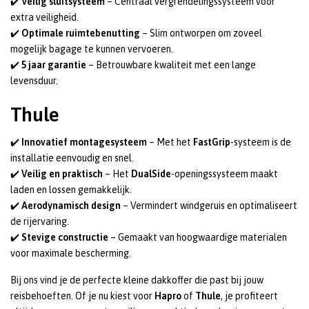
✔️
Veilig sluitsysteem
– Centraal vergrendelingssysteem voor
extra veiligheid.
✔️
Optimale ruimtebenutting
– Slim ontworpen om zoveel
mogelijk bagage te kunnen vervoeren.
✔️
5 jaar garantie
– Betrouwbare kwaliteit met een lange
levensduur.
Thule
✔️
Innovatief montagesysteem
– Met het
FastGrip
-systeem is de
installatie eenvoudig en snel.
✔️
Veilig en praktisch
– Het
DualSide
-openingssysteem maakt
laden en lossen gemakkelijk.
✔️
Aerodynamisch design
– Vermindert windgeruis en optimaliseert
de rijervaring.
✔️
Stevige constructie
– Gemaakt van hoogwaardige materialen
voor maximale bescherming.
Bij ons vind je de perfecte kleine dakkoffer die past bij jouw
reisbehoeften. Of je nu kiest voor
Hapro
of
Thule
, je profiteert