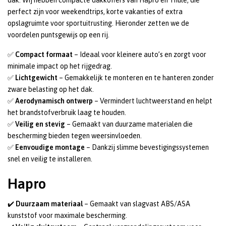
dak. Wij hebben compacte dakkoffers van Hapro en Thule, die
perfect zijn voor weekendtrips, korte vakanties of extra
opslagruimte voor sportuitrusting. Hieronder zetten we de
voordelen puntsgewijs op een rij.
✅
Compact formaat
– Ideaal voor kleinere auto’s en zorgt voor
minimale impact op het rijgedrag.
✅
Lichtgewicht
– Gemakkelijk te monteren en te hanteren zonder
zware belasting op het dak.
✅
Aerodynamisch ontwerp
– Vermindert luchtweerstand en helpt
het brandstofverbruik laag te houden.
✅
Veilig en stevig
– Gemaakt van duurzame materialen die
bescherming bieden tegen weersinvloeden.
✅
Eenvoudige montage
– Dankzij slimme bevestigingssystemen
snel en veilig te installeren.
Hapro
✔️
Duurzaam materiaal
– Gemaakt van slagvast ABS/ASA
kunststof voor maximale bescherming.