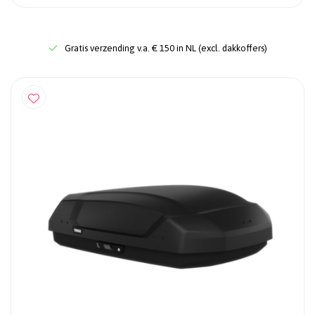
Gratis verzending v.a. € 150 in NL (excl. dakkoffers)