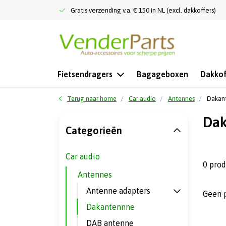
Gratis verzending v.a. € 150 in NL (excl. dakkoffers)
Fietsendragers
Bagageboxen
Dakkof
Terug naar home
Car audio
Antennes
Dakan
Dak
Categorieën
Car audio
0 pro
Antennes
Antenne adapters
Geen 
Dakantennne
DAB antenne