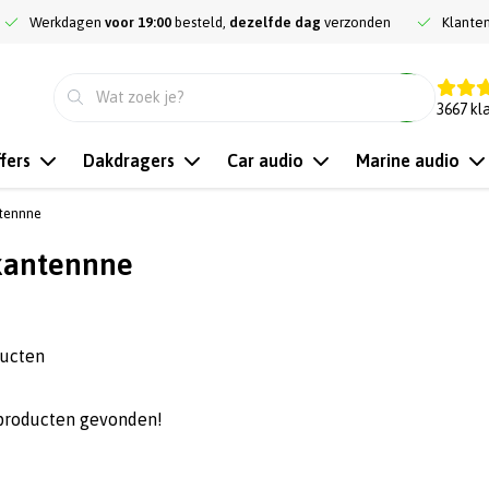
Werkdagen
voor 19:00
besteld,
dezelfde dag
verzonden
Klante
9.3
3667
kl
fers
Dakdragers
Car audio
Marine audio
tennne
antennne
ducten
producten gevonden!