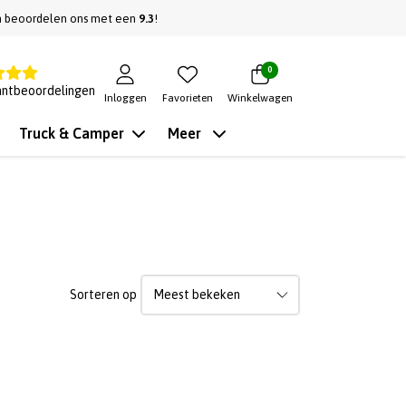
n beoordelen ons met een
9.3
!
0
antbeoordelingen
Inloggen
Favorieten
Winkelwagen
Truck & Camper
Meer
Sorteren op