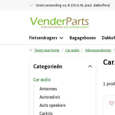
Gratis verzending v.a. € 150 in NL (excl. dakkoffers)
Fietsendragers
Bagageboxen
Dakkof
Terug naar home
Car audio
Inbouwproducten
Car
Categorieën
Car audio
1 pro
Antennes
Autoradio's
Auto speakers
Carkits