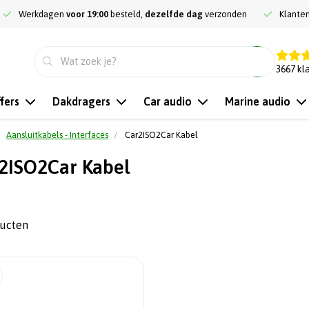
Werkdagen
voor 19:00
besteld,
dezelfde dag
verzonden
Klante
9.3
3667
kl
fers
Dakdragers
Car audio
Marine audio
Aansluitkabels - Interfaces
Car2ISO2Car Kabel
2ISO2Car Kabel
ducten