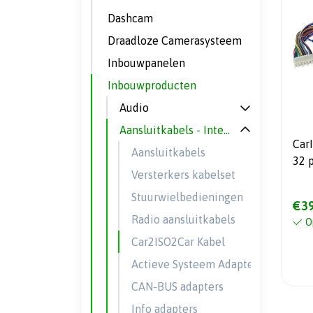
Dashcam
Draadloze Camerasysteem
Inbouwpanelen
Inbouwproducten
Audio
Aansluitkabels - Interfaces
Car
Aansluitkabels
32 p
Versterkers kabelset
Nis
Stuurwielbedieningen
€39
Radio aansluitkabels
O
Car2ISO2Car Kabel
Actieve Systeem Adapters
CAN-BUS adapters
Info adapters