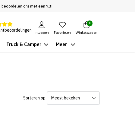
n beoordelen ons met een
9.3
!
0
antbeoordelingen
Inloggen
Favorieten
Winkelwagen
Truck & Camper
Meer
Sorteren op