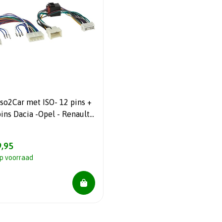
Iso2Car met ISO- 12 pins +
ins Dacia -Opel - Renault -
san.Voor Handsfree Device
,95
p voorraad