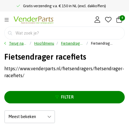
Gratis verzending v.a. € 150 in NL (excl. dakkoffers)
0
Terug naar home
Hoofdmenu
Fietsendragers
Fietsendrager racefiets
Fietsendrager racefiets
https://www.venderparts.nl/fietsendragers/fietsendrager-
racefiets/
FILTER