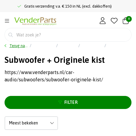
Gratis verzending v.a. € 150 in NL (excl. dakkoffers)
0
Terug naar home
Hoofdmenu
Car audio
Subwoofers
Subwoofer + Originele kist
Subwoofer + Originele kist
https://www.venderparts.nl/car-
audio/subwoofers/subwoofer-originele-kist/
FILTER