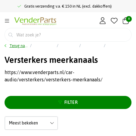
Gratis verzending v.a. € 150 in NL (excl. dakkoffers)
0
Terug naar home
Hoofdmenu
Car audio
Versterkers
Versterkers meerkanaals
Versterkers meerkanaals
https://www.venderparts.nl/car-
audio/versterkers/versterkers-meerkanaals/
FILTER