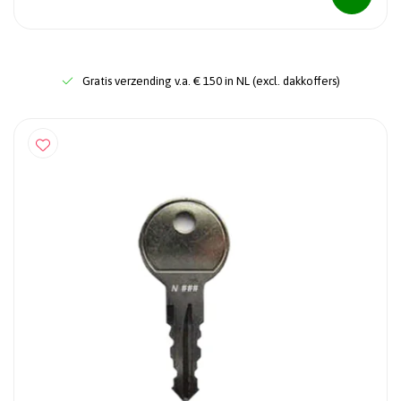
Gratis verzending v.a. € 150 in NL (excl. dakkoffers)