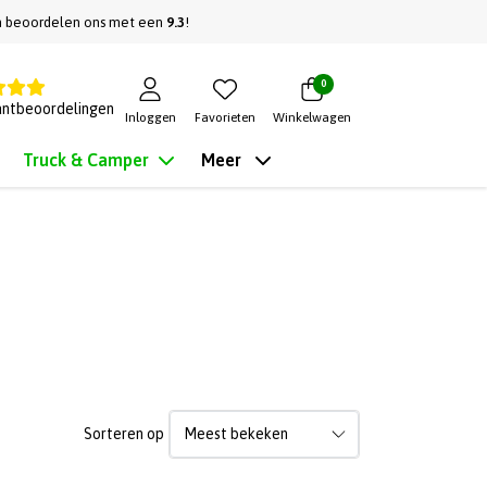
n beoordelen ons met een
9.3
!
0
antbeoordelingen
Inloggen
Favorieten
Winkelwagen
Truck & Camper
Meer
Sorteren op