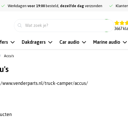
Werkdagen
voor 19:00
besteld,
dezelfde dag
verzonden
Klante
9.3
3667
kl
fers
Dakdragers
Car audio
Marine audio
Accu's
u's
://www.venderparts.nl/truck-camper/accus/
ducten