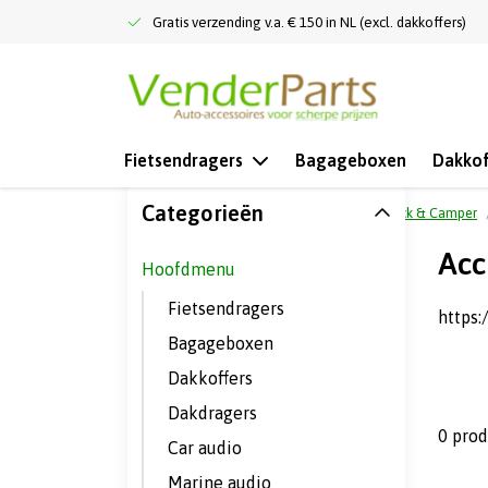
Gratis verzending v.a. € 150 in NL (excl. dakkoffers)
Fietsendragers
Bagageboxen
Dakkof
Categorieën
Terug naar home
Hoofdmenu
Truck & Camper
Acc
Hoofdmenu
Fietsendragers
https
Bagageboxen
Dakkoffers
Dakdragers
0 pro
Car audio
Marine audio