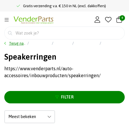
Gratis verzending v.a. € 150 in NL (excl. dakkoffers)
0
Terug naar home
Hoofdmenu
Car audio
Inbouwproducten
Speakerringen
Speakerringen
https://www.venderparts.nl/auto-
accessoires/inbouwproducten/speakerringen/
FILTER