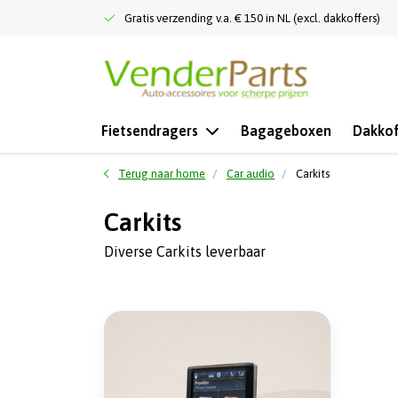
Gratis verzending v.a. € 150 in NL (excl. dakkoffers)
Fietsendragers
Bagageboxen
Dakkof
Terug naar home
Car audio
Carkits
Carkits
Diverse Carkits leverbaar