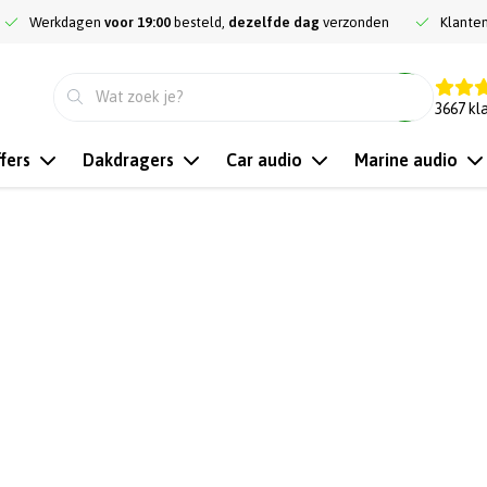
Werkdagen
voor 19:00
besteld,
dezelfde dag
verzonden
Klante
9.3
3667
kl
fers
Dakdragers
Car audio
Marine audio