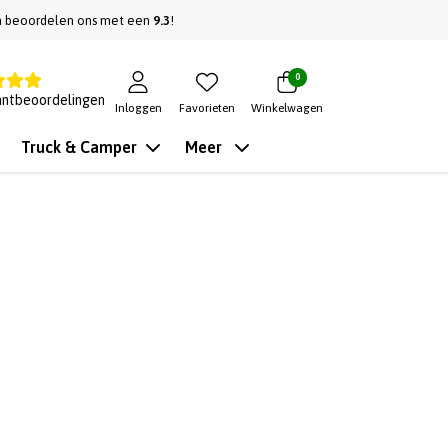
n beoordelen ons met een
9.3
!
0
antbeoordelingen
Inloggen
Favorieten
Winkelwagen
Truck & Camper
Meer