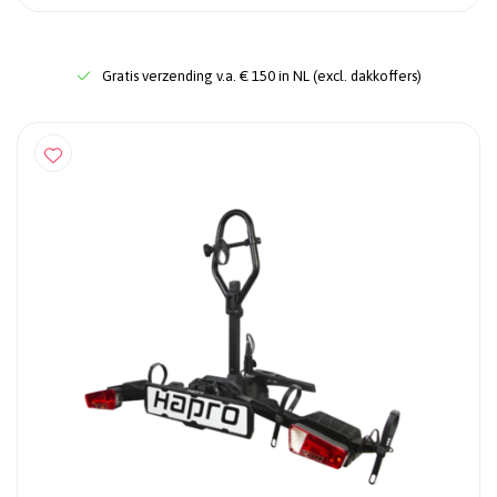
Gratis verzending v.a. € 150 in NL (excl. dakkoffers)