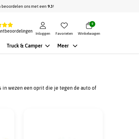
n beoordelen ons met een
9.3
!
0
antbeoordelingen
Inloggen
Favorieten
Winkelwagen
Truck & Camper
Meer
s in wezen een oprit die je tegen de auto of