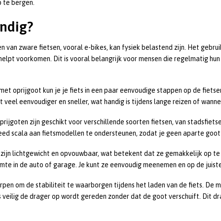
 te bergen.
andig?
llen van zware fietsen, vooral e-bikes, kan fysiek belastend zijn. Het geb
s helpt voorkomen. Dit is vooral belangrijk voor mensen die regelmatig h
met oprijgoot kun je je fiets in een paar eenvoudige stappen op de fietsen
 veel eenvoudiger en sneller, wat handig is tijdens lange reizen of wannee
Oprijgoten zijn geschikt voor verschillende soorten fietsen, van stadsfiet
eed scala aan fietsmodellen te ondersteunen, zodat je geen aparte goot n
zijn lichtgewicht en opvouwbaar, wat betekent dat ze gemakkelijk op te b
mte in de auto of garage. Je kunt ze eenvoudig meenemen en op de juis
orpen om de stabiliteit te waarborgen tijdens het laden van de fiets. De
s veilig de drager op wordt gereden zonder dat de goot verschuift. Dit dr