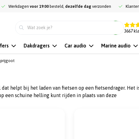
Werkdagen
voor 19:00
besteld,
dezelfde dag
verzonden
Klante
9.3
3667
kl
fers
Dakdragers
Car audio
Marine audio
oprijgoot
dat helpt bij het laden van fietsen op een fietsendrager. Het i
 op een schuine helling kunt rijden in plaats van deze