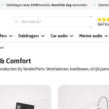
Werkdagen
voor 19:00
besteld,
dezelfde dag
verzonden
Klante
9.3
3667
kl
fers
Dakdragers
Car audio
Marine audio
ort
 & Comfort
ducten bij VenderParts. Ventilatoren, koelboxen, strijkijzers