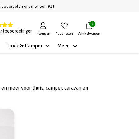
n beoordelen ons met een
9.3
!
0
antbeoordelingen
Inloggen
Favorieten
Winkelwagen
Truck & Camper
Meer
 en meer voor thuis, camper, caravan en