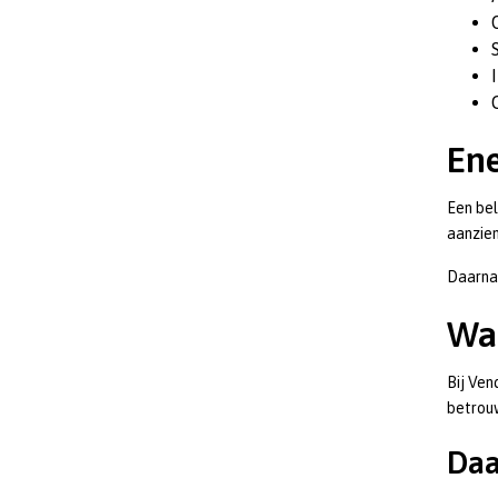
Ene
Een bel
aanzien
Daarnaa
Waa
Bij Ven
betrouw
Daa