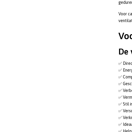
geduren
Voor ca
ventila
Voo
De 
✅ Direc
✅ Energ
✅ Comp
✅ Gesch
✅ Verbe
✅ Verm
✅ Stil 
✅ Versc
✅ Verkr
✅ Idea
✅ Help