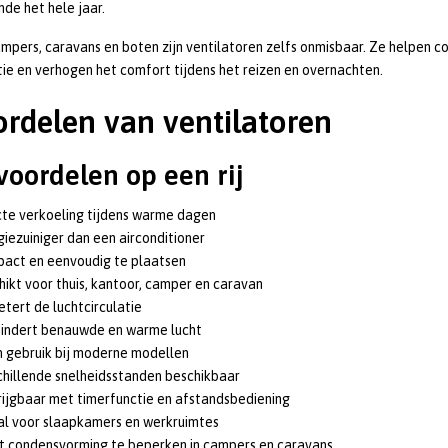
de het hele jaar.
mpers, caravans en boten zijn ventilatoren zelfs onmisbaar. Ze helpen 
tie en verhogen het comfort tijdens het reizen en overnachten.
rdelen van ventilatoren
voordelen op een rij
te verkoeling tijdens warme dagen
iezuiniger dan een airconditioner
act en eenvoudig te plaatsen
ikt voor thuis, kantoor, camper en caravan
tert de luchtcirculatie
indert benauwde en warme lucht
in gebruik bij moderne modellen
hillende snelheidsstanden beschikbaar
ijgbaar met timerfunctie en afstandsbediening
al voor slaapkamers en werkruimtes
t condensvorming te beperken in campers en caravans