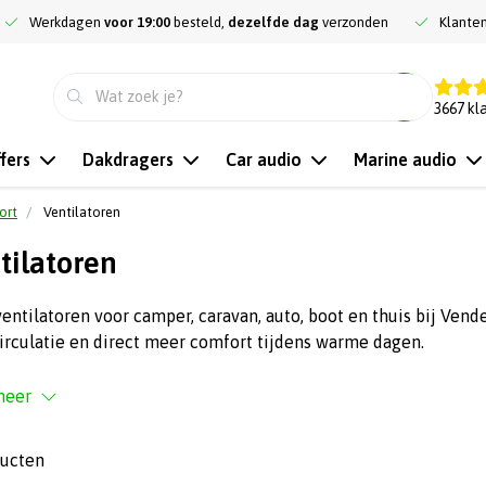
Werkdagen
voor 19:00
besteld,
dezelfde dag
verzonden
Klante
9.3
3667
kl
fers
Dakdragers
Car audio
Marine audio
ort
Ventilatoren
tilatoren
entilatoren voor camper, caravan, auto, boot en thuis bij Vend
irculatie en direct meer comfort tijdens warme dagen.
meer
ducten