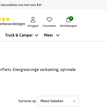
n beoordelen ons met een
9.3
!
0
antbeoordelingen
Inloggen
Favorieten
Winkelwagen
Truck & Camper
Meer
erParts. Energiezuinige verkoeling, optimale
Sorteren op