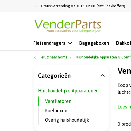
Gratis verzending v.a. € 150 in NL (excl. dakkoffers)
Fietsendragers
Bagageboxen
Dakkof
Terug naar home
Huishoudelijke Apparaten & Comf
Ven
Categorieën
Koop v
Huishoudelijke Apparaten & Comfort
luchtc
Ventilatoren
Lees 
Koelboxen
Overig huishoudelijk
0 pro