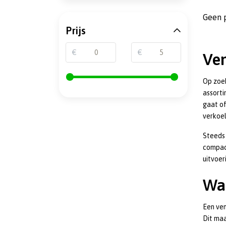
Geen 
Prijs
€
€
Ven
Op zoek
assorti
gaat of
verkoel
Steeds 
compact
uitvoer
Waa
Een ven
Dit maa