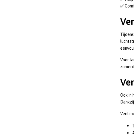
✅ Comf
Ven
Tijdens
luchtst
eenvou
Voor la
zomerd
Ven
Ook in 
Dankzij
Veel mo