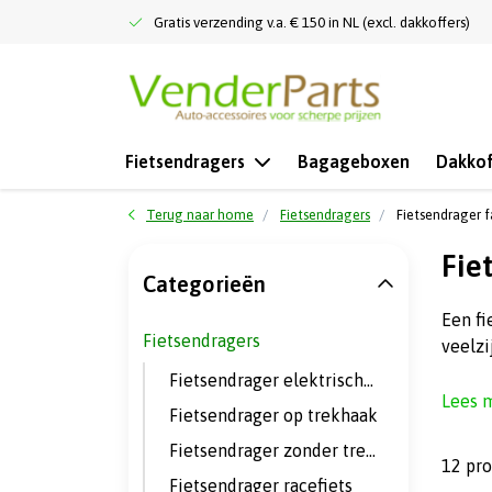
Gratis verzending v.a. € 150 in NL (excl. dakkoffers)
Fietsendragers
Bagageboxen
Dakkof
Terug naar home
Fietsendragers
Fietsendrager f
Fie
Categorieën
Een fi
Fietsendragers
veelzi
Fietsendrager elektrische fietsen
Lees 
Fietsendrager op trekhaak
Fietsendrager zonder trekhaak
12 pr
Fietsendrager racefiets