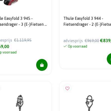
le Easyfold 3 945 -
Thule Easyfold 3 944 -
rager - 3 (E-)Fietsen -
Fietsendrager - 2 (E-)Fietsen -
5 Model
2025 Model
iesprijs
€1.119,95
€839
adviesprijs
€969,00
9,00
Op voorraad
p voorraad