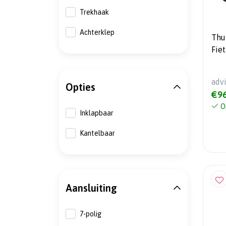
Trekhaak
Achterklep
Thu
Fietsend
202
adv
Opties
€96
O
Inklapbaar
Kantelbaar
Aansluiting
7-polig