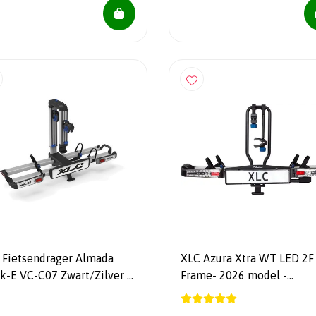
 Fietsendrager Almada
XLC Azura Xtra WT LED 2F
k-E VC-C07 Zwart/Zilver -
Frame- 2026 model -
etsen7/13 Polig -
Kantelbaar - 2x E-Bike – 13/7
lapbaar - Kantelbaar
Polig