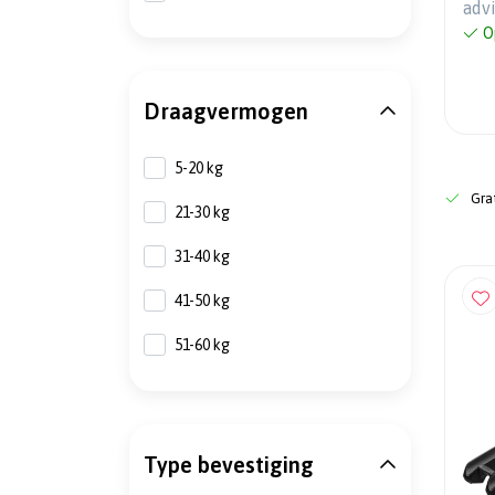
adv
O
Draagvermogen
5-20 kg
Grat
21-30 kg
31-40 kg
41-50 kg
51-60 kg
Type bevestiging