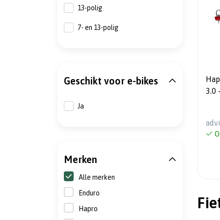
13-polig
7- en 13-polig
Hapro
Geschikt voor e-bikes
3.0 - Fietsendrager - 3 Fietsen
- In
Ja
NIE
adv
O
Merken
Alle merken
Enduro
Fie
Hapro