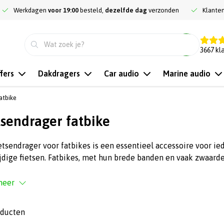
Werkdagen
voor 19:00
besteld,
dezelfde dag
verzonden
Klante
9.3
3667
kl
fers
Dakdragers
Car audio
Marine audio
atbike
tsendrager fatbike
etsendrager voor fatbikes is een essentieel accessoire voor i
jdige fietsen. Fatbikes, met hun brede banden en vaak zwaard
meer
oducten