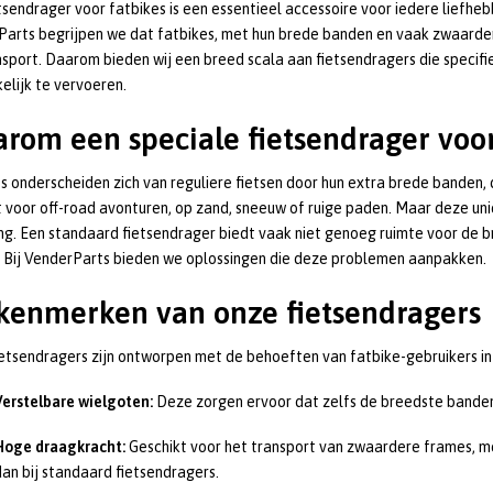
tsendrager voor fatbikes is een essentieel accessoire voor iedere liefheb
arts begrijpen we dat fatbikes, met hun brede banden en vaak zwaarder
sport. Daarom bieden wij een breed scala aan fietsendragers die specifie
lijk te vervoeren.
rom een speciale fietsendrager voor
s onderscheiden zich van reguliere fietsen door hun extra brede banden, d
 voor off-road avonturen, op zand, sneeuw of ruige paden. Maar deze un
ng. Een standaard fietsendrager biedt vaak niet genoeg ruimte voor de
. Bij VenderParts bieden we oplossingen die deze problemen aanpakken.
kenmerken van onze fietsendragers
etsendragers zijn ontworpen met de behoeften van fatbike-gebruikers in 
Verstelbare wielgoten:
Deze zorgen ervoor dat zelfs de breedste banden 
Hoge draagkracht:
Geschikt voor het transport van zwaardere frames, m
dan bij standaard fietsendragers.