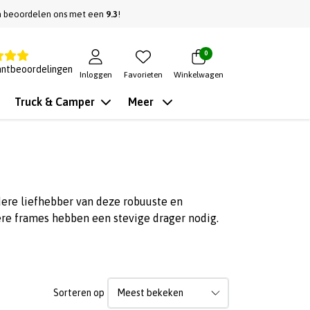
n beoordelen ons met een
9.3
!
0
antbeoordelingen
Inloggen
Favorieten
Winkelwagen
Truck & Camper
Meer
edere liefhebber van deze robuuste en
ere frames hebben een stevige drager nodig.
Sorteren op