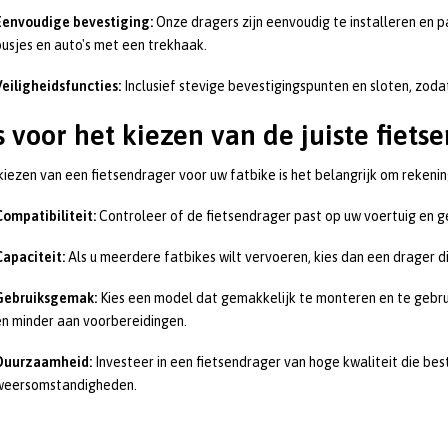
Eenvoudige bevestiging:
Onze dragers zijn eenvoudig te installeren en 
busjes en auto's met een trekhaak.
Veiligheidsfuncties:
Inclusief stevige bevestigingspunten en sloten, zodat
s voor het kiezen van de juiste fiets
 kiezen van een fietsendrager voor uw fatbike is het belangrijk om reken
Compatibiliteit:
Controleer of de fietsendrager past op uw voertuig en ges
Capaciteit:
Als u meerdere fatbikes wilt vervoeren, kies dan een drager di
Gebruiksgemak:
Kies een model dat gemakkelijk te monteren en te gebrui
en minder aan voorbereidingen.
Duurzaamheid:
Investeer in een fietsendrager van hoge kwaliteit die best
weersomstandigheden.