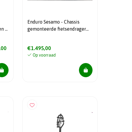
Enduro Sesamo - Chassis
gemonteerde fietsendrager
voor buscampers- Max
laadvermogen 75 Kg - NIEUW
,00
€1.495,00
Op voorraad