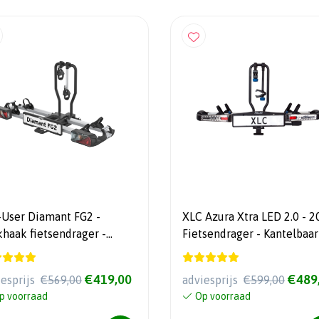
-User Diamant FG2 -
XLC Azura Xtra LED 2.0 - 2026
khaak fietsendrager -
Fietsendrager - Kantelbaar - 
htgewicht 17 kg - Tot 60 kg
Jaar garantie
agvermogen
€419,00
€489
iesprijs
€569,00
adviesprijs
€599,00
p voorraad
Op voorraad