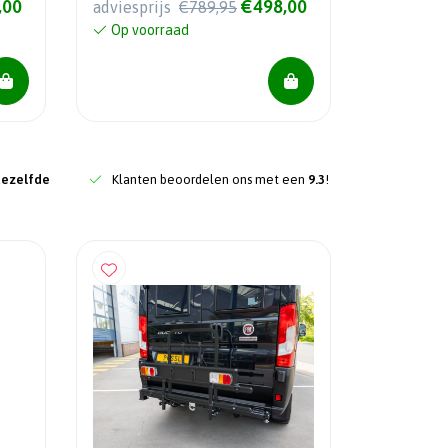
,00
€498,00
adviesprijs
€789,95
Op voorraad
dezelfde
Klanten beoordelen ons met een
9.3
!