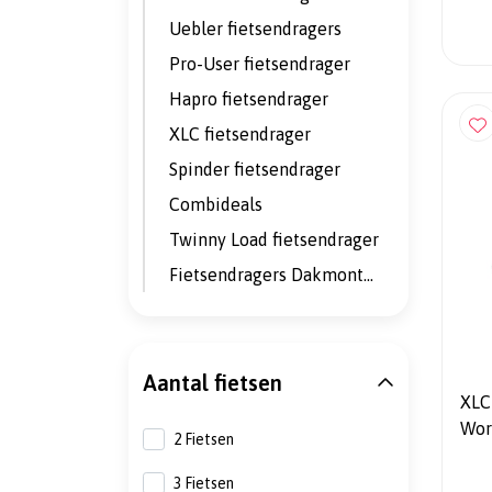
Uebler fietsendragers
Pro-User fietsendrager
Hapro fietsendrager
XLC fietsendrager
Spinder fietsendrager
Combideals
Twinny Load fietsendrager
Fietsendragers Dakmontage
Aantal fietsen
XLC
Wor
2 Fietsen
2 fi
Opk
3 Fietsen