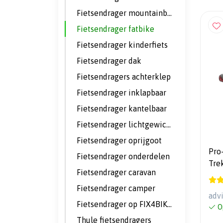
Fietsendrager mountainbike
Fietsendrager fatbike
Fietsendrager kinderfiets
Fietsendrager dak
Fietsendragers achterklep
Fietsendrager inklapbaar
Fietsendrager kantelbaar
Fietsendrager lichtgewicht
Fietsendrager oprijgoot
Pro
Fietsendrager onderdelen
Tre
Fietsendrager caravan
Lic
Dra
Fietsendrager camper
adv
Fietsendrager op FIX4BIKE trekhaak
O
Thule fietsendragers