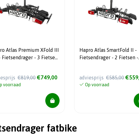
 Atlas Premium XFold III
Hapro Atlas SmartFold II -
Fietsendrager - 2 Fietsen -
klapbaar - 13 Polig -
Inklapbaar - 18,6 kg - 13 P
UW!!!
- Easy Grip - NIEUW!!!
€749,00
€559
iesprijs
€819,00
adviesprijs
€585,00
p voorraad
Op voorraad
tsendrager fatbike