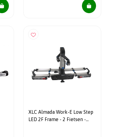
XLC Almada Work-E Low Step
LED 2F Frame - 2 Fietsen -
Xtra Led - 7/13 Polig -
Opklapbaar - Kantelbaar