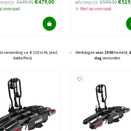
€479,00
€519
iesprijs
€699,95
adviesprijs
€599,00
p voorraad
Niet op voorraad
is verzending v.a. € 150 in NL (excl.
Werkdagen
voor 19:00
besteld,
dakkoffers)
dag
verzonden