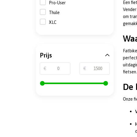
Een fie
Pro-User
VenderP
Thule
om tran
XLC
gemakke
Waa
Fatbike
Prijs
perfect
uitdagi
€
€
fietsen
De 
Onze fi