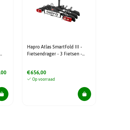
Hapro Atlas SmartFold III -
Fietsendrager - 3 Fietsen -
olig
Inklapbaar - 18,6 kg - 13 Polig
- Easy Grip - NIEUW!!!
,00
€656,00
Op voorraad