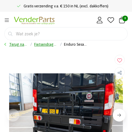
Gratis verzending v.a. € 150 in NL (excl. dakkoffers)
0
Terug naar home
Fietsendragers
Enduro Sesamo - Chassis gemonteerde fietsendrager voor buscampers- Max laadvermogen 75 Kg - NIEUW