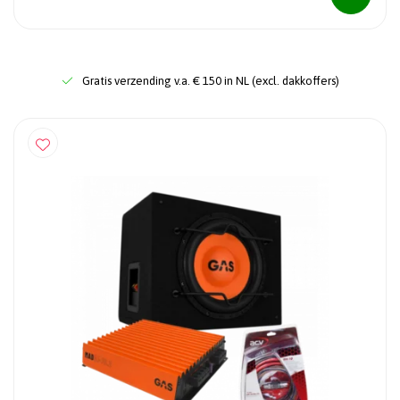
Gratis verzending v.a. € 150 in NL (excl. dakkoffers)