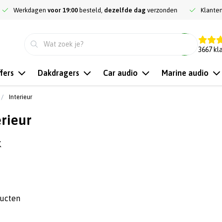
Werkdagen
voor 19:00
besteld,
dezelfde dag
verzonden
Klante
9.3
3667
kl
fers
Dakdragers
Car audio
Marine audio
Interieur
erieur
K
ducten