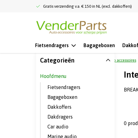
Gratis verzending v.a. € 150 in NL (excl. dakkoffers)
Fietsendragers
Bagageboxen
Dakkof
Categorieën
Terug naar home
Hoofdmenu
Auto accessoires
Int
Hoofdmenu
Fietsendragers
BREA
Bagageboxen
Dakkoffers
Dakdragers
0 pro
Car audio
Marine audio