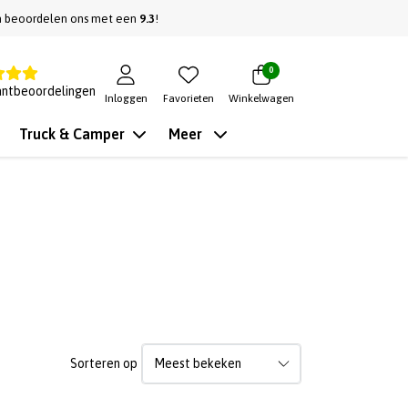
n beoordelen ons met een
9.3
!
0
antbeoordelingen
Inloggen
Favorieten
Winkelwagen
Truck & Camper
Meer
Sorteren op