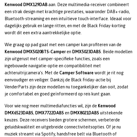
Kenwood DMX129DAB
aan. Deze multimedia-receiver combineert
een strak design met krachtige prestaties, waaronder DAB+-radio,
Bluetooth-streaming en een intuïtieve touch-interface. Ideaal voor
dagelijks gebruik en lange ritten, en met de Black Friday-korting
wordt dit een extra aantrekkelijke optie.
Wie graag op pad gaat met een camper kan profiteren van de
Kenwood DMX5020BTS-Camper
en
DMX5023DABS
. Beide modellen
zijn uitgerust met camper-specifieke functies, zoals een
ingebouwde navigatie-optie en compatibiliteit met
achteruitrijcamera’s. Met de
Camper Software
wordt je rit nog
eenvoudiger en veiliger. Dankzij de Black Friday-actie bij
VenderParts zijn deze modellen nu toegankelijker dan ooit, zodat
je comfortabel en goed geïnformeerd op reis kunt gaan.
Voor wie nog meer multimediafuncties wil, zijn de
Kenwood
DMX6523DABS
,
DMX7722DABS
en
DMX8021DABS
uitstekende
keuzes. Deze receivers bieden grotere schermen, verbeterde
geluidskwaliteit en uitgebreide connectiviteitsopties. Of je nu
muziek streamt via Spotify, handsfree belt via Bluetooth of