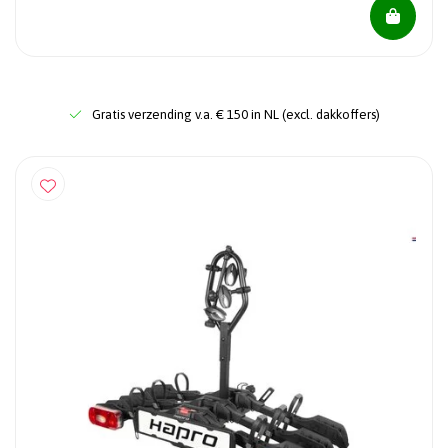
Gratis verzending v.a. € 150 in NL (excl. dakkoffers)