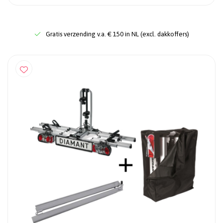
Gratis verzending v.a. € 150 in NL (excl. dakkoffers)