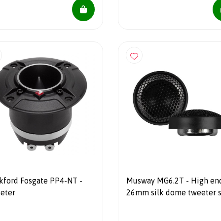
kford Fosgate PP4-NT -
Musway MG6.2T - High en
eter
26mm silk dome tweeter s
125 watts RMS