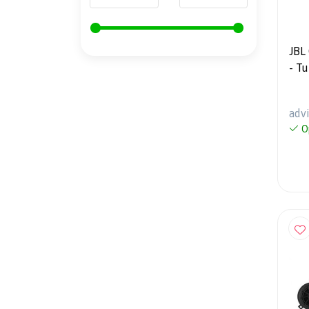
JBL
- T
- Se
adv
O