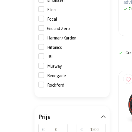
Emphaser
adv
O
Eton
Focal
Ground Zero
Harman/Kardon
Hifonics
Grat
JBL
Musway
Renegade
Rockford
Prijs
€
€