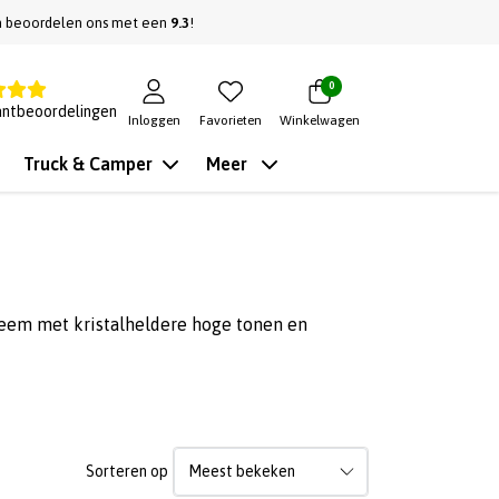
n beoordelen ons met een
9.3
!
0
antbeoordelingen
Inloggen
Favorieten
Winkelwagen
Truck & Camper
Meer
eem met kristalheldere hoge tonen en
Sorteren op