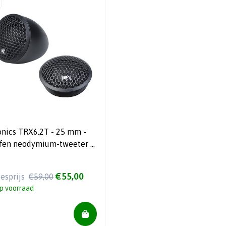
ics TRX6.2T - 25 mm -
ffen neodymium-tweeter -
 Watt RMS
€55,00
iesprijs
€59,00
p voorraad