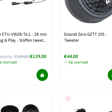
n ETU-VW28-T6.1 - 28 mm
Ground Zero GZTT 20S -
Tweeter
oor de VW T6.1
€139,00
€44,00
iesprijs
€149,00
p voorraad
Op voorraad