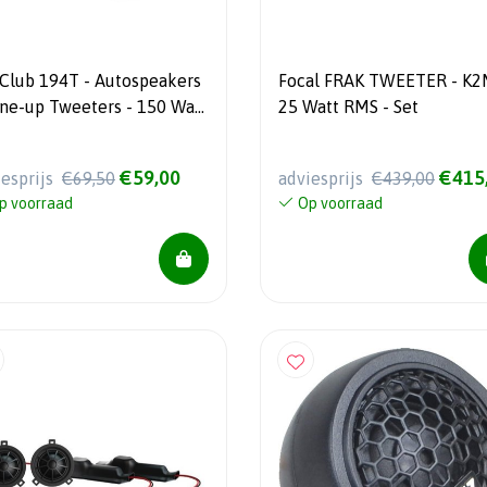
 Club 194T - Autospeakers
Focal FRAK TWEETER - K2
une-up Tweeters - 150 Watt
25 Watt RMS - Set
t van 2
€59,00
€415
iesprijs
€69,50
adviesprijs
€439,00
p voorraad
Op voorraad