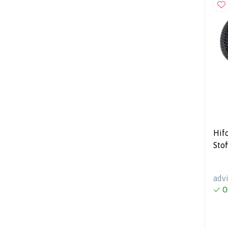
Hifon
Sto
100
adv
O