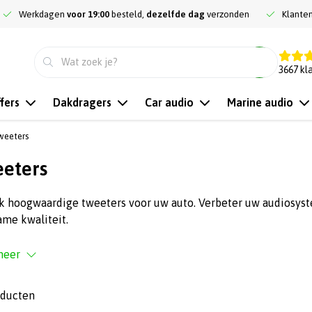
Werkdagen
voor 19:00
besteld,
dezelfde dag
verzonden
Klante
9.3
3667
kl
fers
Dakdragers
Car audio
Marine audio
weeters
eters
k hoogwaardige tweeters voor uw auto. Verbeter uw audiosyst
me kwaliteit.
meer
oducten