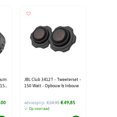
inum
JBL Club 3412T - Tweeterset -
 150
150 Watt - Opbouw & Inbouw
,00
€49,85
adviesprijs
€59,95
Op voorraad