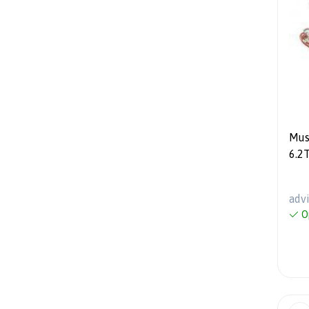
Mus
6.2
adv
O