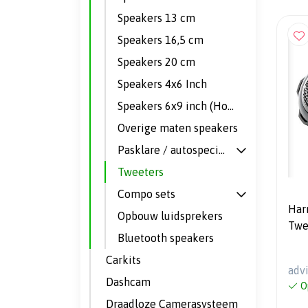
Speakers 13 cm
Speakers 16,5 cm
Speakers 20 cm
Speakers 4x6 Inch
Speakers 6x9 inch (Hoedenplank)
Overige maten speakers
Pasklare / autospecifieke speakers
Tweeters
Compo sets
Har
Opbouw luidsprekers
Twe
Bluetooth speakers
Carkits
adv
Dashcam
O
Draadloze Camerasysteem