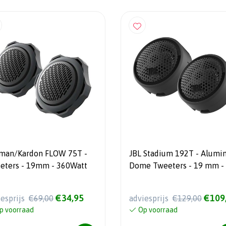
man/Kardon FLOW 75T -
JBL Stadium 192T - Alum
eters - 19mm - 360Watt
Dome Tweeters - 19 mm -
Watt
€34,95
€109
iesprijs
€69,00
adviesprijs
€129,00
p voorraad
Op voorraad