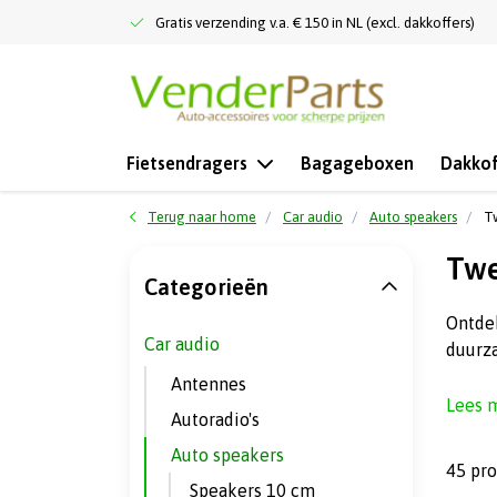
Gratis verzending v.a. € 150 in NL (excl. dakkoffers)
Fietsendragers
Bagageboxen
Dakkof
Terug naar home
Car audio
Auto speakers
T
Twe
Categorieën
Ontde
Car audio
duurza
Antennes
Lees 
Autoradio's
Auto speakers
45 pr
Speakers 10 cm