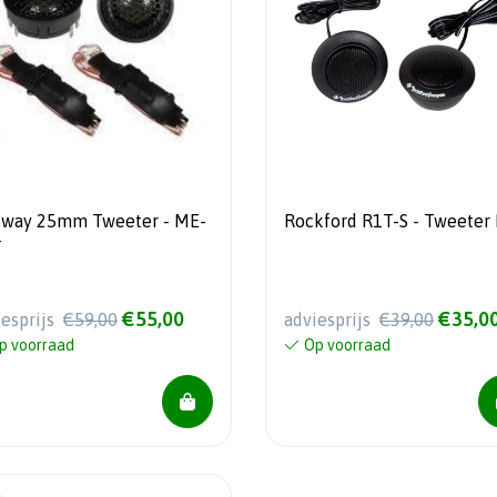
way 25mm Tweeter - ME-
Rockford R1T-S - Tweeter 
T
€55,00
€35,0
iesprijs
€59,00
adviesprijs
€39,00
p voorraad
Op voorraad