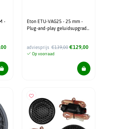
M -
Eton ETU-VAG25 - 25 mm -
Plug-and-play geluidsupgrade
- Div. VAG-modellen
,00
€129,00
adviesprijs
€139,00
Op voorraad