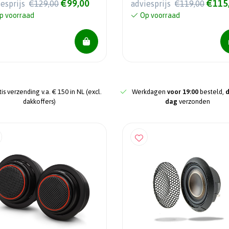
€99,00
€115
iesprijs
€129,00
adviesprijs
€119,00
p voorraad
Op voorraad
is verzending v.a. € 150 in NL (excl.
Werkdagen
voor 19:00
besteld,
dakkoffers)
dag
verzonden