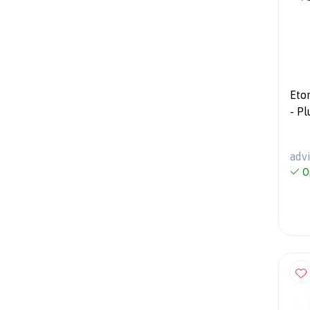
Eto
- Plug & Play - Stoffen tweeter
- V
adv
O