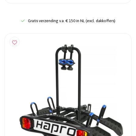
Gratis verzending v.a. € 150 in NL (excl. dakkoffers)