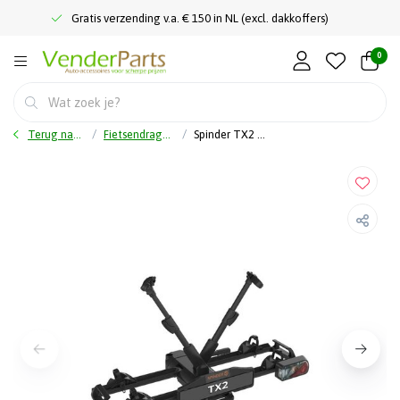
Gratis verzending v.a. € 150 in NL (excl. dakkoffers)
0
Terug naar home
Fietsendragers
Spinder TX2 fietsendrager - 2 Fietsen en uitbreidbaar naar 3 fietsen - Kantelbaar - 17 kg -