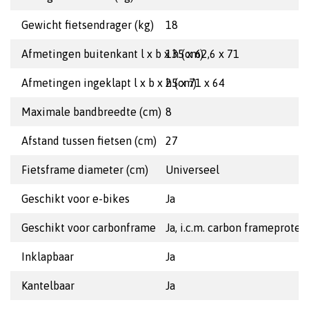
Gewicht fietsendrager (kg)
18
Afmetingen buitenkant l x b x h (cm)
135 x 62,6 x 71
Afmetingen ingeklapt l x b x h (cm)
25 x 71 x 64
Maximale bandbreedte (cm)
8
Afstand tussen fietsen (cm)
27
Fietsframe diameter (cm)
Universeel
Geschikt voor e-bikes
Ja
Geschikt voor carbonframe
Ja, i.c.m. carbon frameprotec
Inklapbaar
Ja
Kantelbaar
Ja