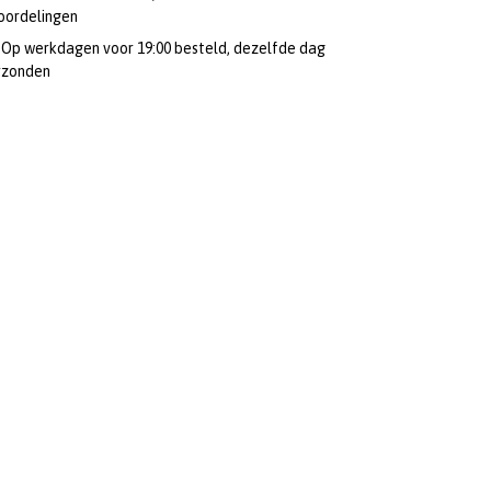
oordelingen
Op werkdagen voor 19:00 besteld, dezelfde dag
rzonden
Vepa Fietsendrager
Spinder PS6 -
Siliconenspray - 400 ml -
Fietsbeschermset 6-delig
Beschermt
adviesprijs
€14,95
€34,95
€10,95
Op voorraad
Op voorraad