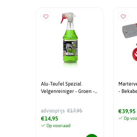
Alu-Teufel Spezial
Marterv
Velgenreiniger - Groen -
- Bekabe
1000ml - Testwinnaar
adviesprijs
€17,95
€39,95
€14,95
Op voo
Op voorraad