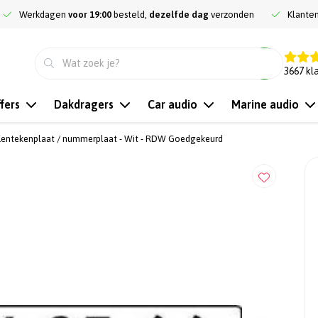
Werkdagen
voor 19:00
besteld,
dezelfde dag
verzonden
Klante
9.3
3667
kl
fers
Dakdragers
Car audio
Marine audio
Kentekenplaat / nummerplaat - Wit - RDW Goedgekeurd