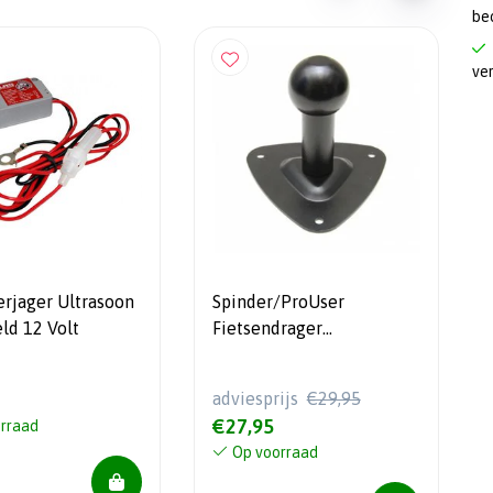
be
ve
erjager Ultrasoon
Spinder/ProUser
ld 12 Volt
Fietsendrager
Wandhouder -
Ruimtebesparend -
adviesprijs
€29,95
Universeel
€27,95
rraad
Op voorraad