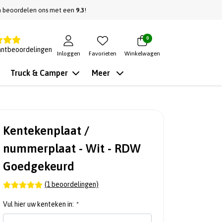
n beoordelen ons met een
9.3
!
0
antbeoordelingen
Inloggen
Favorieten
Winkelwagen
Truck & Camper
Meer
Kentekenplaat /
nummerplaat - Wit - RDW
Goedgekeurd
(1 beoordelingen)
Vul hier uw kenteken in:
*