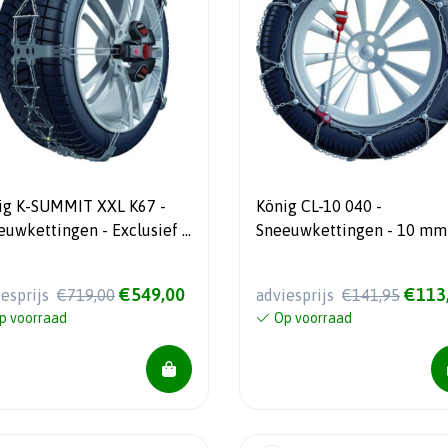
ig K-SUMMIT XXL K67 -
König CL-10 040 -
euwkettingen - Exclusief -
Sneeuwkettingen - 10 mm
ruiksvriendelijk
- Automatisch spansystee
€549,00
€113
iesprijs
€719,00
adviesprijs
€141,95
p voorraad
Op voorraad