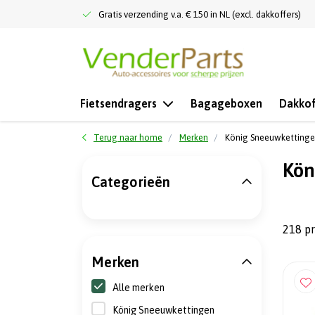
Gratis verzending v.a. € 150 in NL (excl. dakkoffers)
Fietsendragers
Bagageboxen
Dakkof
Terug naar home
Merken
König Sneeuwketting
Kön
Categorieën
218 p
Merken
Alle merken
König Sneeuwkettingen