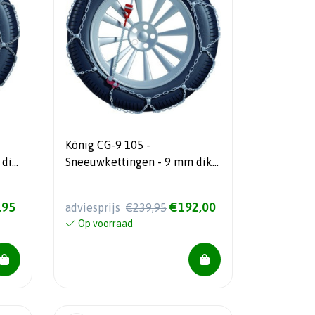
König CG-9 105 -
 dik
Sneeuwkettingen - 9 mm dik -
m
Automatisch spansysteem
,95
€192,00
adviesprijs
€239,95
Op voorraad