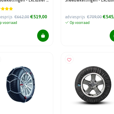
euwkettingen - Exclusief -
Sneeuwkettingen - Exclusi
ruiksvriendelijk
Gebruiksvriendelijk
€519,00
€545
iesprijs
€662,00
adviesprijs
€709,00
p voorraad
Op voorraad