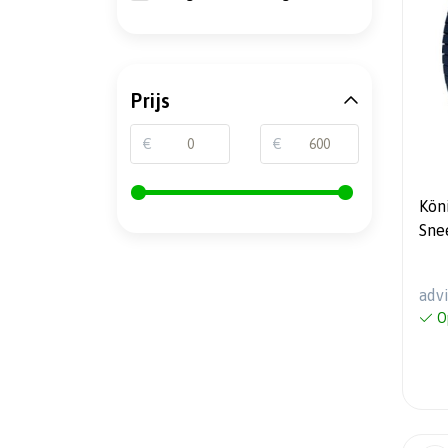
Prijs
€
€
Kön
Sne
Geb
adv
O