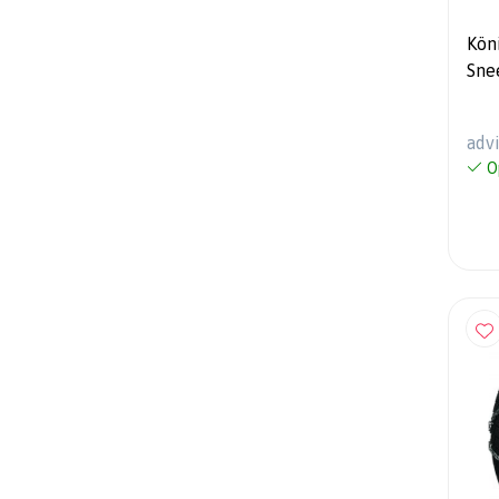
Kön
Sne
adv
O