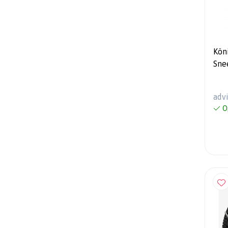
Kön
Sne
Auto
SUV
adv
O