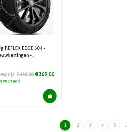
ig REFLEX EDGE 604 -
euwkettingen -
omatisch gespannen -
gbescherming
€369,00
iesprijs
€410,00
p voorraad
1
2
3
4
5
..