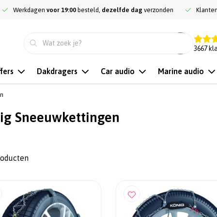
Werkdagen
voor 19:00
besteld,
dezelfde dag
verzonden
Klante
9.3
3667
kl
fers
Dakdragers
Car audio
Marine audio
en
ig Sneeuwkettingen
roducten