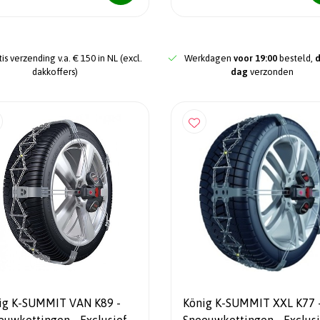
is verzending v.a. € 150 in NL (excl.
Werkdagen
voor 19:00
besteld,
dakkoffers)
dag
verzonden
ig K-SUMMIT VAN K89 -
König K-SUMMIT XXL K77 