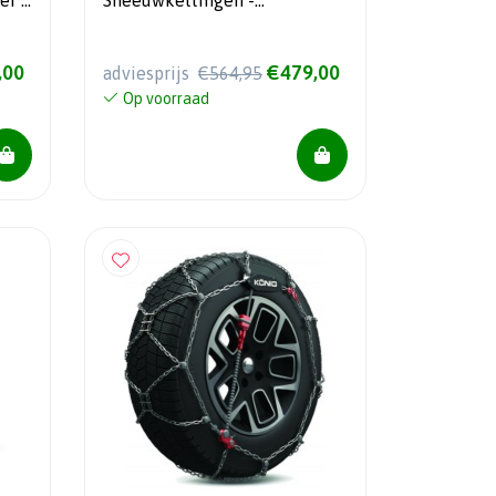
ef -
Sneeuwkettingen -
Zelfspannend
,00
€479,00
adviesprijs
€564,95
Op voorraad