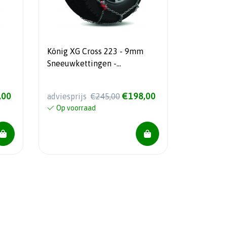
König XG Cross 223 - 9mm
Sneeuwkettingen -
Automatisch gespannen - Voor
SUV’s en Crossovers
,00
€198,00
adviesprijs
€245,00
Op voorraad