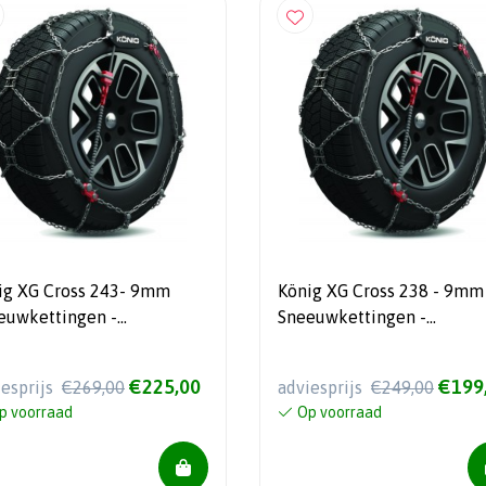
ig XG Cross 243- 9mm
König XG Cross 238 - 9mm
euwkettingen -
Sneeuwkettingen -
matisch gespannen - Voor
Automatisch gespannen - Voor
’s en Crossovers
SUV’s en Crossovers
€225,00
€199
iesprijs
€269,00
adviesprijs
€249,00
p voorraad
Op voorraad