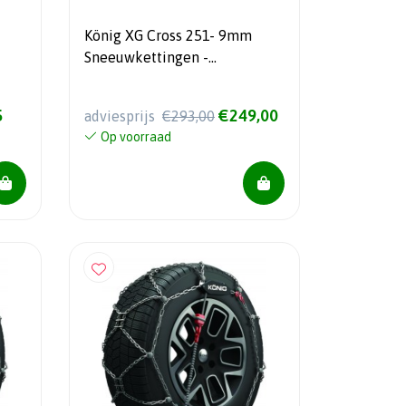
König XG Cross 251- 9mm
Sneeuwkettingen -
Automatisch gespannen - Voor
SUV’s en Crossovers
5
€249,00
adviesprijs
€293,00
Op voorraad