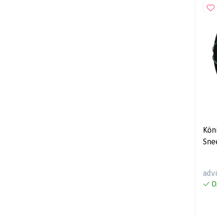
Kön
Sne
Auto
SUV
adv
O