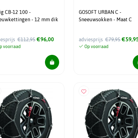
ig CB-12 100 -
GOSOFT URBAN C -
euwkettingen - 12 mm dik
Sneeuwsokken - Maat C
€96,00
€59,9
iesprijs
€112,95
adviesprijs
€79,95
p voorraad
Op voorraad