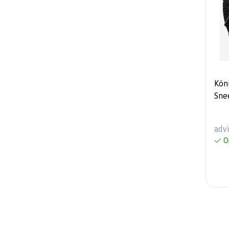
Kön
Sne
Aut
Vel
adv
O