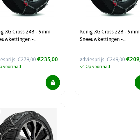
ig XG Cross 248 - 9mm
König XG Cross 228 - 9mm
euwkettingen -
Sneeuwkettingen -
matisch gespannen - Voor
Automatisch gespannen - Voor
’s en Crossovers
SUV’s en Crossovers
€235,00
€209
iesprijs
€279,00
adviesprijs
€249,00
p voorraad
Op voorraad