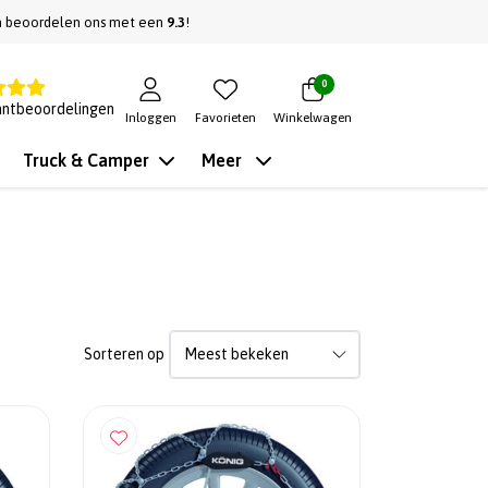
n beoordelen ons met een
9.3
!
0
antbeoordelingen
Inloggen
Favorieten
Winkelwagen
Truck & Camper
Meer
Sorteren op