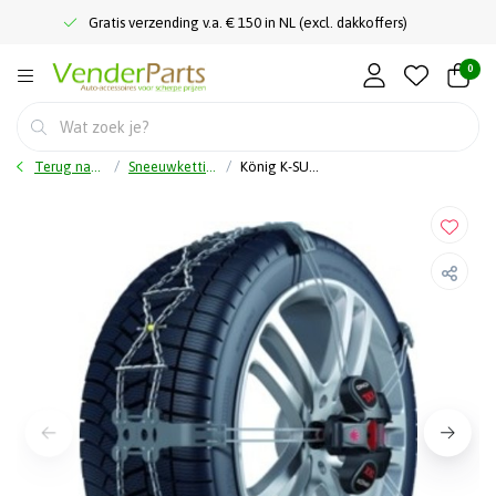
Gratis verzending v.a. € 150 in NL (excl. dakkoffers)
0
Terug naar home
Sneeuwkettingen
König K-SUMMIT XXL K66 - Sneeuwkettingen - Zelfspannend