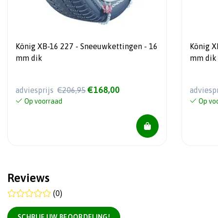
König XB-16 227 - Sneeuwkettingen - 16
König X
mm dik
mm dik
€168,00
adviesprijs
€206,95
adviesp
Op voorraad
Op vo
Reviews
(0)
SCHRIJF UW BEOORDELING!