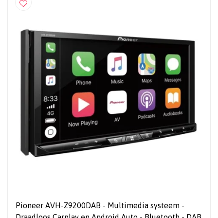
Pioneer AVH-Z9200DAB - Multimedia systeem -
Draadloos Carplay en Android Auto - Bluetooth - DAB