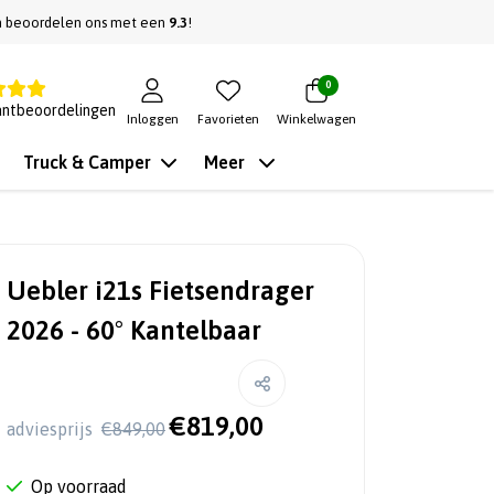
n beoordelen ons met een
9.3
!
0
antbeoordelingen
Inloggen
Favorieten
Winkelwagen
Truck & Camper
Meer
Uebler i21s Fietsendrager
2026 - 60° Kantelbaar
€819,00
adviesprijs
€849,00
Op voorraad