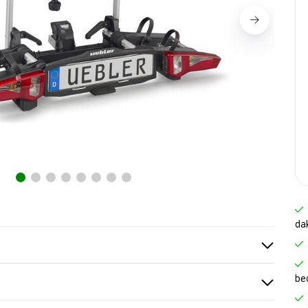
da
be