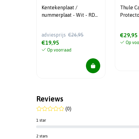
Kentekenplaat /
Thule C
nummerplaat - Wit - RDW
Protect
Goedgekeurd
adviesprijs
€26,95
€29,95
€19,95
Op voo
Op voorraad
Reviews
(0)
1 star
2 stars