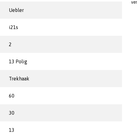
ve
Uebler
i21s
2
13 Polig
Trekhaak
60
30
13