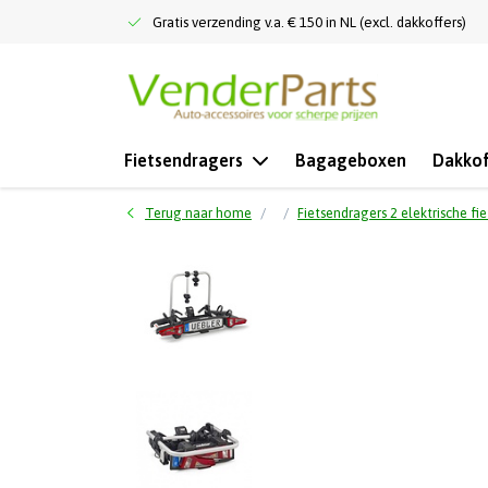
Gratis verzending v.a. € 150 in NL (excl. dakkoffers)
Fietsendragers
Bagageboxen
Dakkof
Terug naar home
Fietsendragers 2 elektrische fi