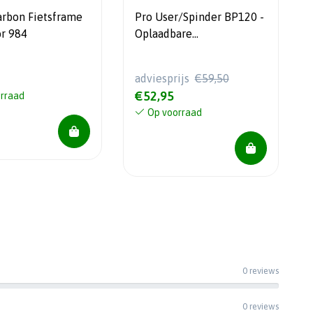
arbon Fietsframe
Pro User/Spinder BP120 -
or 984
Oplaadbare
Luchtcompressor -
Compact
adviesprijs
€59,50
€52,95
rraad
Op voorraad
0 reviews
0 reviews