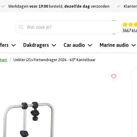
Werkdagen
voor 19:00
besteld,
dezelfde dag
verzonden
Klante
9.3
3667
kl
fers
Dakdragers
Car audio
Marine audio
etsen
Uebler i21s Fietsendrager 2026 - 60° Kantelbaar