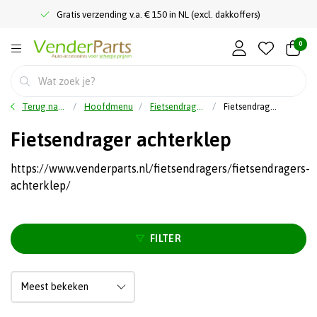
Gratis verzending v.a. € 150 in NL (excl. dakkoffers)
0
Terug naar home
Hoofdmenu
Fietsendragers
Fietsendrager achterklep
Fietsendrager achterklep
https://www.venderparts.nl/fietsendragers/fietsendragers-
achterklep/
FILTER