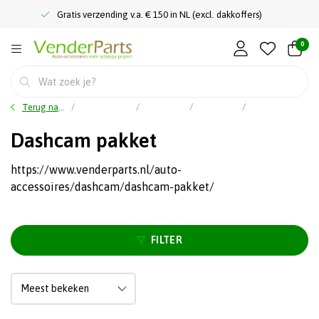
Gratis verzending v.a. € 150 in NL (excl. dakkoffers)
0
Terug naar home
Hoofdmenu
Car audio
Dashcam
Dashcam pakket
Dashcam pakket
https://www.venderparts.nl/auto-
accessoires/dashcam/dashcam-pakket/
FILTER