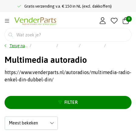
Gratis verzending v.a. € 150 in NL (excl. dakkoffers)
0
Terug naar home
Hoofdmenu
Car audio
Autoradio's
Multimedia autoradio
Multimedia autoradio
https://www.venderparts.nl/autoradios/multimedia-radio-
enkel-din-dubbel-din/
FILTER