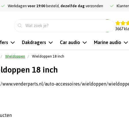
Werkdagen
voor 19:00
besteld,
dezelfde dag
verzonden
Klante
9.3
3667
kl
fers
Dakdragers
Car audio
Marine audio
Wieldoppen
Wieldoppen 18 inch
ldoppen 18 inch
://www.venderparts.nl/auto-accessoires/wieldoppen/wieldopp
ducten