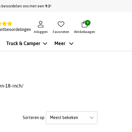
n beoordelen ons met een
9.3
!
0
antbeoordelingen
Inloggen
Favorieten
Winkelwagen
Truck & Camper
Meer
en-18-inch/
Sorteren op