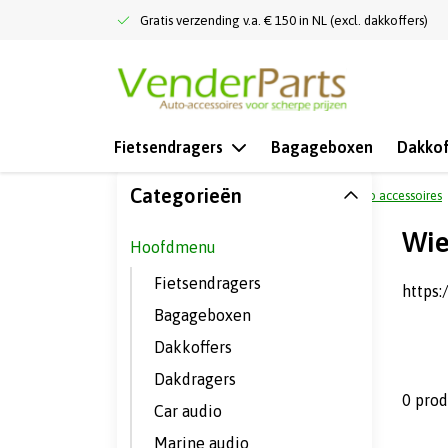
Gratis verzending v.a. € 150 in NL (excl. dakkoffers)
Fietsendragers
Bagageboxen
Dakkof
Categorieën
Terug naar home
Hoofdmenu
Auto accessoires
Wie
Hoofdmenu
Fietsendragers
https
Bagageboxen
Dakkoffers
Dakdragers
0 pro
Car audio
Marine audio