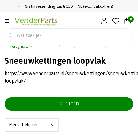
Gratis verzending v.a. € 150 in NL (excl. dakkoffers)
0
Terug naar home
Hoofdmenu
Meer
Sneeuwkettingen
Sneeuwkettingen loopvlak
Sneeuwkettingen loopvlak
https://www.venderparts.nl/sneeuwkettingen/sneeuwketti
loopvlak/
FILTER