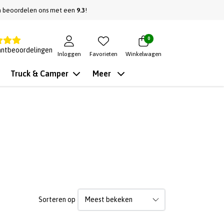
n beoordelen ons met een
9.3
!
0
antbeoordelingen
Inloggen
Favorieten
Winkelwagen
Truck & Camper
Meer
Sorteren op