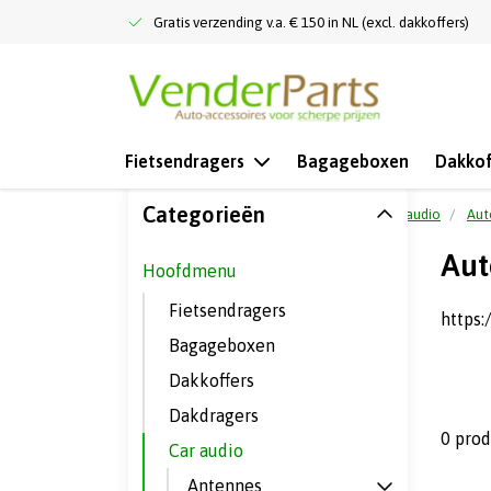
Gratis verzending v.a. € 150 in NL (excl. dakkoffers)
Fietsendragers
Bagageboxen
Dakkof
Categorieën
Terug naar home
Hoofdmenu
Car audio
Aut
Aut
Hoofdmenu
Fietsendragers
https:
Bagageboxen
Dakkoffers
Dakdragers
0 pro
Car audio
Antennes