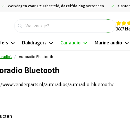
Werkdagen
voor 19:00
besteld,
dezelfde dag
verzonden
Klante
9.3
3667
kl
fers
Dakdragers
Car audio
Marine audio
oradio's
Autoradio Bluetooth
oradio Bluetooth
//www.venderparts.nl/autoradios/autoradio-bluetooth/
ducten