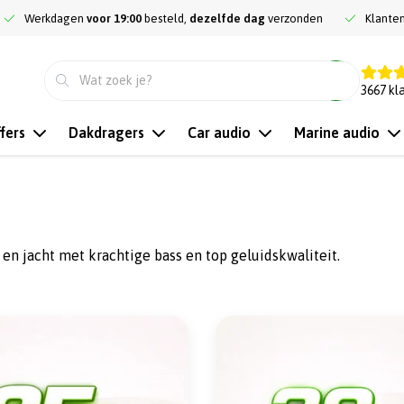
Werkdagen
voor 19:00
besteld,
dezelfde dag
verzonden
Klante
9.3
3667
kl
fers
Dakdragers
Car audio
Marine audio
en jacht met krachtige bass en top geluidskwaliteit.