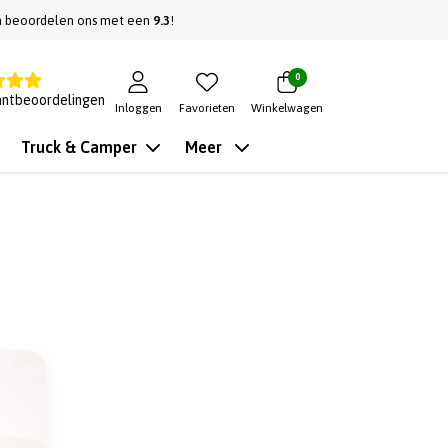
n beoordelen ons met een
9.3
!
0
antbeoordelingen
Inloggen
Favorieten
Winkelwagen
Truck & Camper
Meer