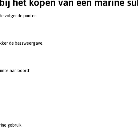
 bij het kopen van een marine s
de volgende punten:
akker de bassweergave.
uimte aan boord:
ine gebruik.