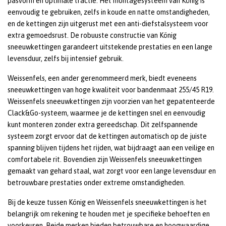
pasvorm en optimale tractie. Het montagesysteem van König is
eenvoudig te gebruiken, zelfs in koude en natte omstandigheden,
en de kettingen zijn uitgerust met een anti-diefstalsysteem voor
extra gemoedsrust. De robuuste constructie van König
sneeuwkettingen garandeert uitstekende prestaties en een lange
levensduur, zelfs bij intensief gebruik.
Weissenfels, een ander gerenommeerd merk, biedt eveneens
sneeuwkettingen van hoge kwaliteit voor bandenmaat 255/45 R19.
Weissenfels sneeuwkettingen zijn voorzien van het gepatenteerde
Clack&Go-systeem, waarmee je de kettingen snel en eenvoudig
kunt monteren zonder extra gereedschap. Dit zelfspannende
systeem zorgt ervoor dat de kettingen automatisch op de juiste
spanning blijven tijdens het rijden, wat bijdraagt aan een veilige en
comfortabele rit. Bovendien zijn Weissenfels sneeuwkettingen
gemaakt van gehard staal, wat zorgt voor een lange levensduur en
betrouwbare prestaties onder extreme omstandigheden.
Bij de keuze tussen König en Weissenfels sneeuwkettingen is het
belangrijk om rekening te houden met je specifieke behoeften en
voorkeuren. Beide merken bieden betrouwbare en hoogwaardige