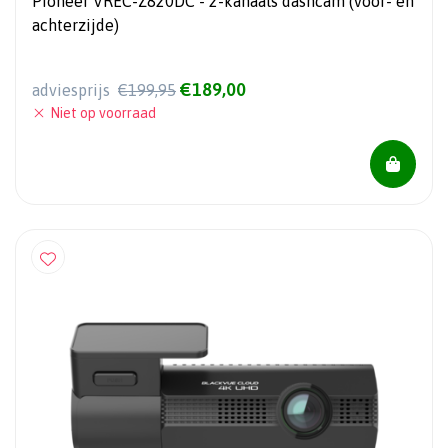
Pioneer VREC-Z820DC - 2-kanaals dashcam (voor- en
achterzijde)
€189,00
adviesprijs
€199,95
Niet op voorraad