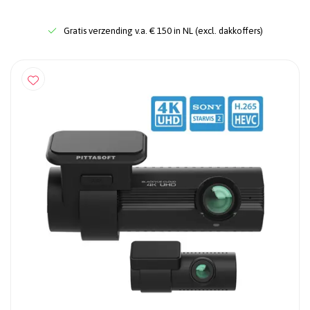
Gratis verzending v.a. € 150 in NL (excl. dakkoffers)