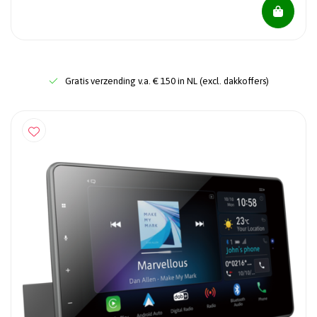
Gratis verzending v.a. € 150 in NL (excl. dakkoffers)