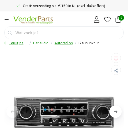
Gratis verzending v.a. € 150 in NL (excl. dakkoffers)
0
Terug naar home
Car audio
Autoradio's
Blaupunkt Frankfurt Stereo MB - Autoradio retro - DAB+ - BT - USB - AUX