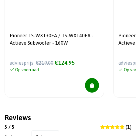
Pioneer TS-WX130EA / TS-WX140EA -
Pionee
Actieve Subwoofer - 160W
Actieve 
afstand
€124,95
adviesprijs
€219,00
adviesp
Op voorraad
Op vo
Reviews
5 / 5
(1)