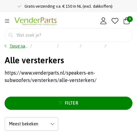
Gratis verzending v.a. € 150 in NL (excl. dakkoffers)
0
Terug naar home
Hoofdmenu
Car audio
Versterkers
Alle versterkers
Alle versterkers
https://www.venderparts.nl/speakers-en-
subwoofers/versterkers/alle-versterkers/
FILTER