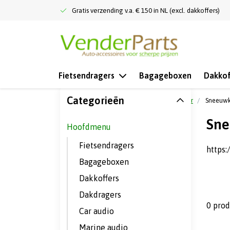
Gratis verzending v.a. € 150 in NL (excl. dakkoffers)
Fietsendragers
Bagageboxen
Dakkof
Categorieën
Terug naar home
Hoofdmenu
Meer
Sneeuwk
Sne
Hoofdmenu
Fietsendragers
https
Bagageboxen
Dakkoffers
Dakdragers
0 pro
Car audio
Marine audio