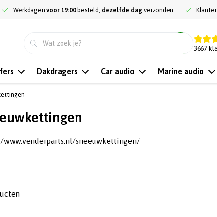
Werkdagen
voor 19:00
besteld,
dezelfde dag
verzonden
Klante
9.3
3667
kl
fers
Dakdragers
Car audio
Marine audio
ettingen
euwkettingen
://www.venderparts.nl/sneeuwkettingen/
ducten