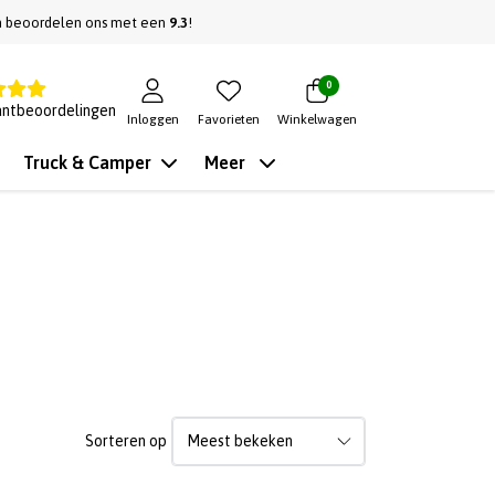
n beoordelen ons met een
9.3
!
0
antbeoordelingen
Inloggen
Favorieten
Winkelwagen
Truck & Camper
Meer
Sorteren op