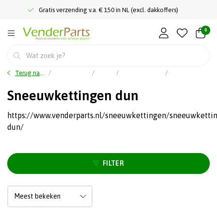
Gratis verzending v.a. € 150 in NL (excl. dakkoffers)
0
Terug naar home
Hoofdmenu
Meer
Sneeuwkettingen
Sneeuwkettingen dun
Sneeuwkettingen dun
https://www.venderparts.nl/sneeuwkettingen/sneeuwketti
dun/
FILTER