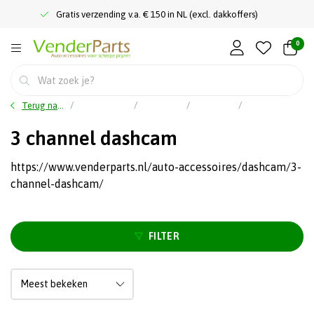
Gratis verzending v.a. € 150 in NL (excl. dakkoffers)
0
Terug naar home
Hoofdmenu
Car audio
Dashcam
3 channel dashcam
3 channel dashcam
https://www.venderparts.nl/auto-accessoires/dashcam/3-
channel-dashcam/
FILTER