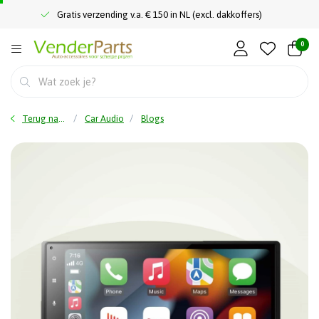
Gratis verzending v.a. € 150 in NL (excl. dakkoffers)
0
Terug naar home
Car Audio
Blogs