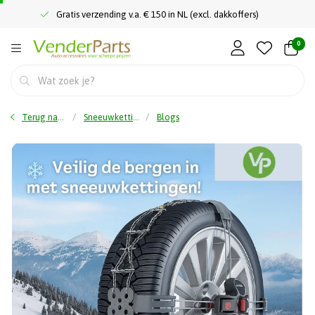
Gratis verzending v.a. € 150 in NL (excl. dakkoffers)
0
Terug naar home
Sneeuwkettingen
Blogs