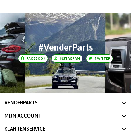
en
onderweg
bij
VenderParts
#VenderParts
FACEBOOK
INSTAGRAM
TWITTER
VENDERPARTS
MIJN ACCOUNT
KLANTENSERVICE