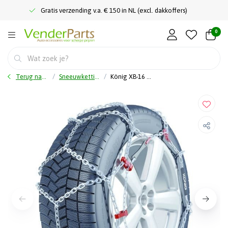
Gratis verzending v.a. € 150 in NL (excl. dakkoffers)
0
Terug naar home
Sneeuwkettingen
König XB-16 230 - Sneeuwkettingen - 16 mm dik