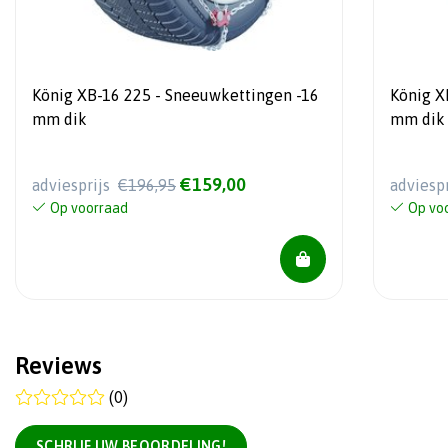
König XB-16 225 - Sneeuwkettingen -16
König X
mm dik
mm dik
€159,00
adviesprijs
€196,95
adviesp
Op voorraad
Op vo
Reviews
(0)
SCHRIJF UW BEOORDELING!