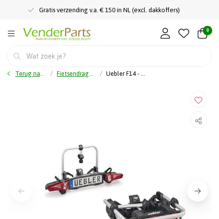
Gratis verzending v.a. € 150 in NL (excl. dakkoffers)
0
Terug naar home
Fietsendragers
Uebler F14 - Fietsendrager 1 Ebike Fiets - 9.9 Kg - 13-Polig